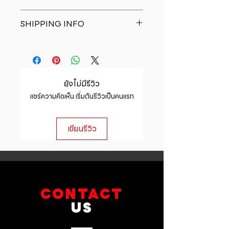
about your product such as sizing,
I�m a Return and Refund policy.
material, care and cleaning
SHIPPING INFO
I�m a great place to let your
instructions. This is also a great
customers know what to do in case
space to write what makes this
I'm a shipping policy. I'm a great
they are dissatisfied with their
product special and how your
place to add more information
purchase. Having a straightforward
customers can benefit from this
about your shipping methods,
refund or exchange policy is a
item.
packaging and cost. Providing
great way to build trust and
ยังไม่มีรีวิว
straightforward information about
reassure your customers that they
แชร์ความคิดเห็น เริ่มต้นรีวิวเป็นคนแรก
your shipping policy is a great way
can buy with confidence.
to build trust and reassure your
customers that they can buy from
เขียนรีวิว
you with confidence.
CONTACT
US