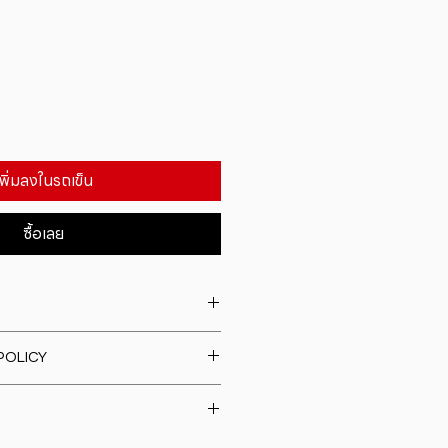
เพิ่มลงในรถเข็น
ซื้อเลย
. I'm a great place to add more
POLICY
our product such as sizing,
eaning instructions. This is also a
fund policy. I�m a great place
e what makes this product
rs know what to do in case they
ur customers can benefit from
h their purchase. Having a
y. I'm a great place to add more