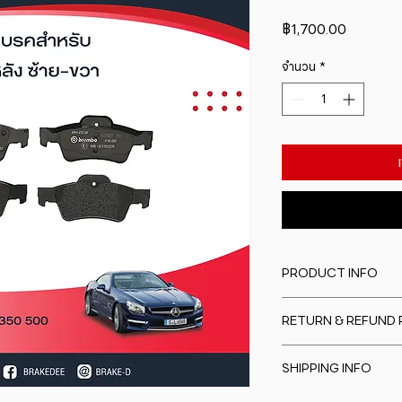
ราคา
฿1,700.00
จำนวน
*
PRODUCT INFO
I'm a product detail
RETURN & REFUND 
information about y
material, care and cl
I�m a Return and Re
great space to writ
SHIPPING INFO
to let your custome
special and how yo
are dissatisfied wit
this item.
I'm a shipping polic