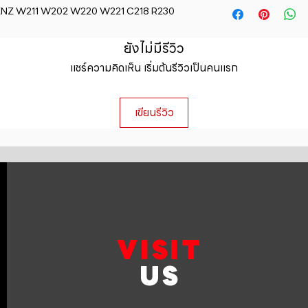
straightforward ref
ENZ W211 W202 W220 W221 C218 R230
information about y
way to build trust 
packaging and cost.
they can buy with c
information about yo
ยังไม่มีรีวิว
to build trust and 
แชร์ความคิดเห็น เริ่มต้นรีวิวเป็นคนแรก
can buy from you wi
เขียนรีวิว
VISIT
US