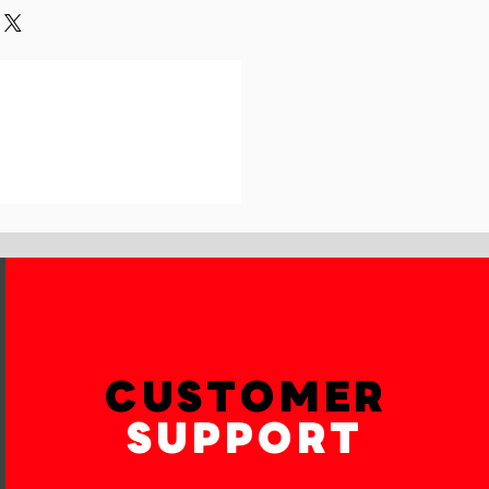
und or exchange policy is a great
our shipping methods,
and reassure your customers that
 Providing straightforward
onfidence.
ur shipping policy is a great way
reassure your customers that they
th confidence.
CUSTOMER
SUPPORT