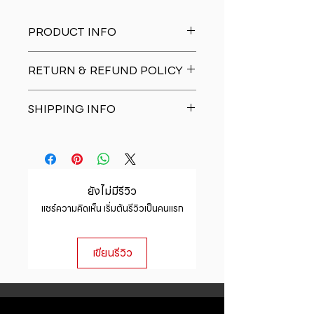
PRODUCT INFO
I'm a product detail. I'm a great
RETURN & REFUND POLICY
place to add more information
about your product such as sizing,
I�m a Return and Refund policy.
material, care and cleaning
SHIPPING INFO
I�m a great place to let your
instructions. This is also a great
customers know what to do in case
space to write what makes this
I'm a shipping policy. I'm a great
they are dissatisfied with their
product special and how your
place to add more information
purchase. Having a straightforward
customers can benefit from this
about your shipping methods,
refund or exchange policy is a
item.
packaging and cost. Providing
great way to build trust and
ยังไม่มีรีวิว
straightforward information about
reassure your customers that they
แชร์ความคิดเห็น เริ่มต้นรีวิวเป็นคนแรก
your shipping policy is a great way
can buy with confidence.
to build trust and reassure your
customers that they can buy from
เขียนรีวิว
you with confidence.