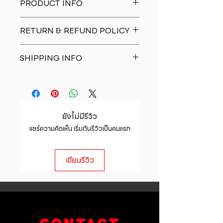
PRODUCT INFO
I'm a product detail. I'm a great
RETURN & REFUND POLICY
place to add more information
about your product such as sizing,
I�m a Return and Refund policy.
material, care and cleaning
SHIPPING INFO
I�m a great place to let your
instructions. This is also a great
customers know what to do in case
space to write what makes this
I'm a shipping policy. I'm a great
they are dissatisfied with their
product special and how your
place to add more information
purchase. Having a straightforward
customers can benefit from this
about your shipping methods,
refund or exchange policy is a
item.
packaging and cost. Providing
great way to build trust and
ยังไม่มีรีวิว
straightforward information about
reassure your customers that they
แชร์ความคิดเห็น เริ่มต้นรีวิวเป็นคนแรก
your shipping policy is a great way
can buy with confidence.
to build trust and reassure your
customers that they can buy from
เขียนรีวิว
you with confidence.