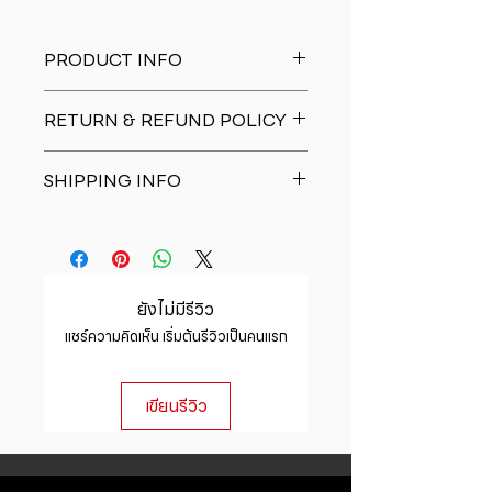
PRODUCT INFO
I'm a product detail. I'm a great
RETURN & REFUND POLICY
place to add more information
about your product such as sizing,
I�m a Return and Refund policy.
material, care and cleaning
SHIPPING INFO
I�m a great place to let your
instructions. This is also a great
customers know what to do in case
space to write what makes this
I'm a shipping policy. I'm a great
they are dissatisfied with their
product special and how your
place to add more information
purchase. Having a straightforward
customers can benefit from this
about your shipping methods,
refund or exchange policy is a
item.
packaging and cost. Providing
great way to build trust and
ยังไม่มีรีวิว
straightforward information about
reassure your customers that they
แชร์ความคิดเห็น เริ่มต้นรีวิวเป็นคนแรก
your shipping policy is a great way
can buy with confidence.
to build trust and reassure your
customers that they can buy from
เขียนรีวิว
you with confidence.