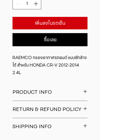
เพิ่มลงในรถเข็น
ซื้อเลย
RAEMCO กรองอากาศรถยนต์ แบบซักล้าง
ได้ สำหรับ HONDA CR-V 2012-2014 
2.4L
PRODUCT INFO
I'm a product detail. I'm a great
RETURN & REFUND POLICY
place to add more information
about your product such as sizing,
I�m a Return and Refund policy.
material, care and cleaning
SHIPPING INFO
I�m a great place to let your
instructions. This is also a great
customers know what to do in case
space to write what makes this
I'm a shipping policy. I'm a great