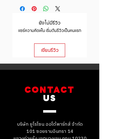
they are dissatisfied with their
product special and how your
place to add more information
purchase. Having a straightforward
customers can benefit from this
about your shipping methods,
refund or exchange policy is a
item.
packaging and cost. Providing
great way to build trust and
ยังไม่มีรีวิว
straightforward information about
reassure your customers that they
แชร์ความคิดเห็น เริ่มต้นรีวิวเป็นคนแรก
your shipping policy is a great way
can buy with confidence.
to build trust and reassure your
customers that they can buy from
เขียนรีวิว
you with confidence.
CONTACT
US
บริษัท ยูโรโซน ออโต้พาร์ทส์ จำกัด
101 ซอยรามอินทรา 14
แขวงท่าแร้ง เขตบางเขน กทม 10230