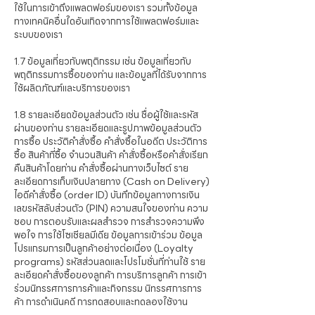
ใช้ในการเข้าถึงแพลตฟอร์มของเรา รวมทั้งข้อมูล
ทางเทคนิคอื่นใดอันเกิดจากการใช้แพลตฟอร์มและ
ระบบของเรา
1.7 ข้อมูลเกี่ยวกับพฤติกรรม เช่น ข้อมูลเกี่ยวกับ
พฤติกรรมการซื้อของท่าน และข้อมูลที่ได้รับจากการ
ใช้ผลิตภัณฑ์และบริการของเรา
1.8 รายละเอียดข้อมูลส่วนตัว เช่น ชื่อผู้ใช้และรหัส
ผ่านของท่าน รายละเอียดและรูปภาพข้อมูลส่วนตัว
การซื้อ ประวัติคำสั่งซื้อ คำสั่งซื้อในอดีต ประวัติการ
ซื้อ สินค้าที่ซื้อ จำนวนสินค้า คำสั่งซื้อหรือคำสั่งเรียก
คืนสินค้าโดยท่าน คำสั่งซื้อผ่านทางเว็บไซต์ ราย
ละเอียดการเก็บเงินปลายทาง (Cash on Delivery)
ไอดีคำสั่งซื้อ (order ID) บันทึกข้อมูลทางการเงิน
เลขรหัสลับส่วนตัว (PIN) ความสนใจของท่าน ความ
ชอบ การตอบรับและผลสำรวจ การสำรวจความพึง
พอใจ การใช้โซเชียลมีเดีย ข้อมูลการเข้าร่วม ข้อมูล
โปรแกรมการเป็นลูกค้าอย่างต่อเนื่อง (Loyalty
programs) รหัสส่วนลดและโปรโมชั่นที่ท่านใช้ ราย
ละเอียดคำสั่งซื้อของลูกค้า การบริการลูกค้า การเข้า
ร่วมนิทรรศการการค้าและกิจกรรม นิทรรศการการ
ค้า การดำเนินคดี การทดสอบและทดลองใช้งาน