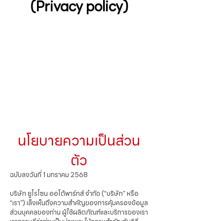
(Privacy policy)
นโยบายความเป็นส่วน
ตัว
ฉบับลงวันที่ 1 มกราคม 2568​
บริษัท ยูโรโซน ออโต้พาร์ทส์ จำกัด (“บริษัท” หรือ
“เรา”) เล็งเห็นถึงความสำคัญของการคุ้มครองข้อมูล
ส่วนบุคคลของท่าน ผู้ใช้ผลิตภัณฑ์และบริการของเรา