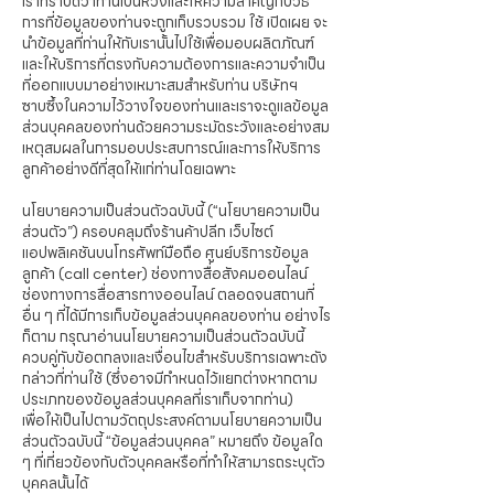
เราทราบดีว่าท่านเป็นห่วงและให้ความสำคัญกับวิธี
การที่ข้อมูลของท่านจะถูกเก็บรวบรวม ใช้ เปิดเผย จะ
นำข้อมูลที่ท่านให้กับเรานั้นไปใช้เพื่อมอบผลิตภัณฑ์
และให้บริการที่ตรงกับความต้องการและความจำเป็น
ที่ออกแบบมาอย่างเหมาะสมสำหรับท่าน บริษัทฯ
ซาบซึ้งในความไว้วางใจของท่านและเราจะดูแลข้อมูล
ส่วนบุคคลของท่านด้วยความระมัดระวังและอย่างสม
เหตุสมผลในการมอบประสบการณ์และการให้บริการ
ลูกค้าอย่างดีที่สุดให้แก่ท่านโดยเฉพาะ
นโยบายความเป็นส่วนตัวฉบับนี้ (“นโยบายความเป็น
ส่วนตัว”) ครอบคลุมถึงร้านค้าปลีก เว็บไซต์
แอปพลิเคชันบนโทรศัพท์มือถือ ศูนย์บริการข้อมูล
ลูกค้า (call center) ช่องทางสื่อสังคมออนไลน์
ช่องทางการสื่อสารทางออนไลน์ ตลอดจนสถานที่
อื่น ๆ ที่ได้มีการเก็บข้อมูลส่วนบุคคลของท่าน อย่างไร
ก็ตาม กรุณาอ่านนโยบายความเป็นส่วนตัวฉบับนี้
ควบคู่กับข้อตกลงและเงื่อนไขสำหรับบริการเฉพาะดัง
กล่าวที่ท่านใช้ (ซึ่งอาจมีกำหนดไว้แยกต่างหากตาม
ประเภทของข้อมูลส่วนบุคคลที่เราเก็บจากท่าน)
เพื่อให้เป็นไปตามวัตถุประสงค์ตามนโยบายความเป็น
ส่วนตัวฉบับนี้ “ข้อมูลส่วนบุคคล” หมายถึง ข้อมูลใด
ๆ ที่เกี่ยวข้องกับตัวบุคคลหรือที่ทำให้สามารถระบุตัว
บุคคลนั้นได้