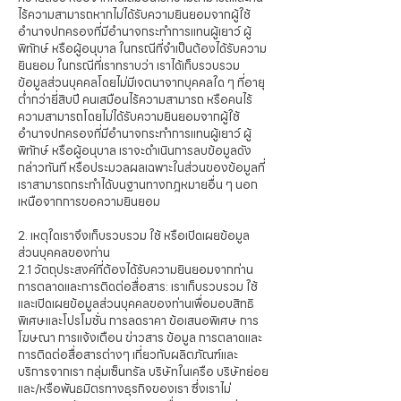
ไร้ความสามารถหากไม่ได้รับความยินยอมจากผู้ใช้
อำนาจปกครองที่มีอำนาจกระทำการแทนผู้เยาว์ ผู้
พิทักษ์ หรือผู้อนุบาล ในกรณีที่จำเป็นต้องได้รับความ
ยินยอม ในกรณีที่เราทราบว่า เราได้เก็บรวบรวม
ข้อมูลส่วนบุคคลโดยไม่มีเจตนาจากบุคคลใด ๆ ที่อายุ
ต่ำกว่ายี่สิบปี คนเสมือนไร้ความสามารถ หรือคนไร้
ความสามารถโดยไม่ได้รับความยินยอมจากผู้ใช้
อำนาจปกครองที่มีอำนาจกระทำการแทนผู้เยาว์ ผู้
พิทักษ์ หรือผู้อนุบาล เราจะดำเนินการลบข้อมูลดัง
กล่าวทันที หรือประมวลผลเฉพาะในส่วนของข้อมูลที่
เราสามารถกระทำได้บนฐานทางกฎหมายอื่น ๆ นอก
เหนือจากการขอความยินยอม
2. เหตุใดเราจึงเก็บรวบรวม ใช้ หรือเปิดเผยข้อมูล
ส่วนบุคคลของท่าน
2.1 วัตถุประสงค์ที่ต้องได้รับความยินยอมจากท่าน
การตลาดและการติดต่อสื่อสาร: เราเก็บรวบรวม ใช้
และเปิดเผยข้อมูลส่วนบุคคลของท่านเพื่อมอบสิทธิ
พิเศษและโปรโมชั่น การลดราคา ข้อเสนอพิเศษ การ
โฆษณา การแจ้งเตือน ข่าวสาร ข้อมูล การตลาดและ
การติดต่อสื่อสารต่างๆ เกี่ยวกับผลิตภัณฑ์และ
บริการจากเรา กลุ่มเซ็นทรัล บริษัทในเครือ บริษัทย่อย
และ/หรือพันธมิตรทางธุรกิจของเรา ซึ่งเราไม่