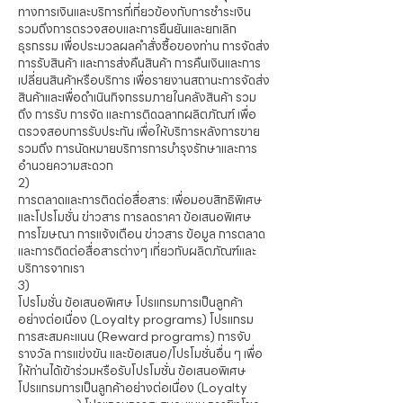
ทางการเงินและบริการที่เกี่ยวข้องกับการชำระเงิน
รวมถึงการตรวจสอบและการยืนยันและยกเลิก
ธุรกรรม เพื่อประมวลผลคำสั่งซื้อของท่าน การจัดส่ง
การรับสินค้า และการส่งคืนสินค้า การคืนเงินและการ
เปลี่ยนสินค้าหรือบริการ เพื่อรายงานสถานะการจัดส่ง
สินค้าและเพื่อดำเนินกิจกรรมภายในคลังสินค้า รวม
ถึง การรับ การจัด และการติดฉลากผลิตภัณฑ์ เพื่อ
ตรวจสอบการรับประกัน เพื่อให้บริการหลังการขาย
รวมถึง การนัดหมายบริการการบำรุงรักษาและการ
อำนวยความสะดวก
2)
การตลาดและการติดต่อสื่อสาร: เพื่อมอบสิทธิพิเศษ
และโปรโมชั่น ข่าวสาร การลดราคา ข้อเสนอพิเศษ
การโฆษณา การแจ้งเตือน ข่าวสาร ข้อมูล การตลาด
และการติดต่อสื่อสารต่างๆ เกี่ยวกับผลิตภัณฑ์และ
บริการจากเรา
3)
โปรโมชั่น ข้อเสนอพิเศษ โปรแกรมการเป็นลูกค้า
อย่างต่อเนื่อง (Loyalty programs) โปรแกรม
การสะสมคะแนน (Reward programs) การจับ
รางวัล การแข่งขัน และข้อเสนอ/โปรโมชั่นอื่น ๆ เพื่อ
ให้ท่านได้เข้าร่วมหรือรับโปรโมชั่น ข้อเสนอพิเศษ
โปรแกรมการเป็นลูกค้าอย่างต่อเนื่อง (Loyalty