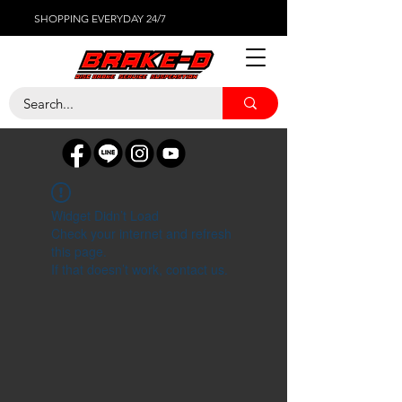
SHOPPING EVERYDAY 24/7
Widget Didn’t Load
Check your internet and refresh
this page.
If that doesn’t work, contact us.