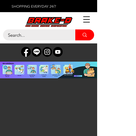
SHOPPING EVERYDAY 24/7
ร้านค้า
/
จานเบรก
/
PORSCHE