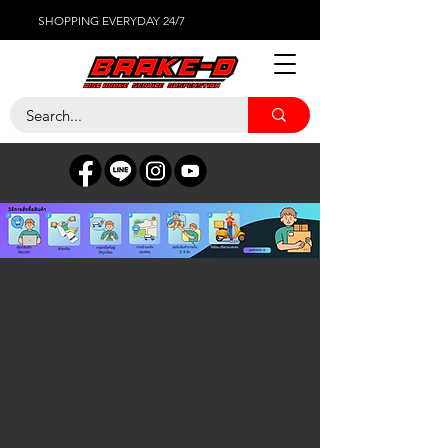
SHOPPING EVERYDAY 24/7
ร้านค้า
/
ผ้าเบรค
/
BREMBO
/
PADS-EUROPE ผ้าเบรกสำหรับ
รถยุโรป