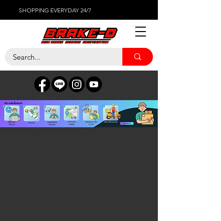
SHOPPING EVERYDAY 24/7
ร้านค้า
/
น้ำมันเครื่อง น้ำมันเกียร์ เฟืองท้าย
/
น้ำมันเครื่อง
MOBIL1