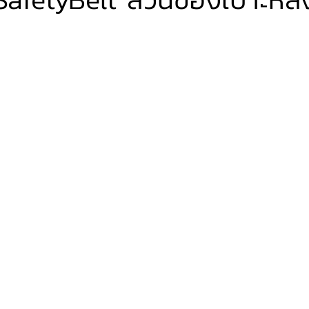
VER
FERRARI
VOLVO