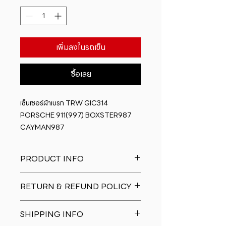
เพิ่มลงในรถเข็น
ซื้อเลย
เซ็นเซอร์ผ้าเบรก TRW GIC314 
PORSCHE 911(997) BOXSTER987 
CAYMAN987
PRODUCT INFO
I'm a product detail. I'm a great
RETURN & REFUND POLICY
place to add more information
about your product such as sizing,
I�m a Return and Refund policy.
material, care and cleaning
SHIPPING INFO
I�m a great place to let your
instructions. This is also a great