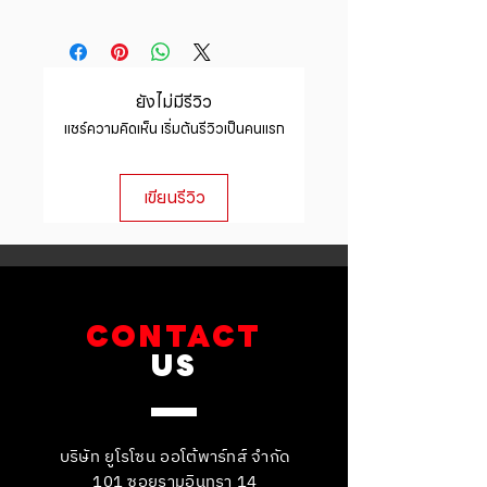
customers know what to do in case
space to write what makes this
I'm a shipping policy. I'm a great
they are dissatisfied with their
product special and how your
place to add more information
purchase. Having a straightforward
customers can benefit from this
about your shipping methods,
refund or exchange policy is a
item.
packaging and cost. Providing
great way to build trust and
ยังไม่มีรีวิว
straightforward information about
reassure your customers that they
แชร์ความคิดเห็น เริ่มต้นรีวิวเป็นคนแรก
your shipping policy is a great way
can buy with confidence.
to build trust and reassure your
customers that they can buy from
เขียนรีวิว
you with confidence.
CONTACT
US
บริษัท ยูโรโซน ออโต้พาร์ทส์ จำกัด
101 ซอยรามอินทรา 14