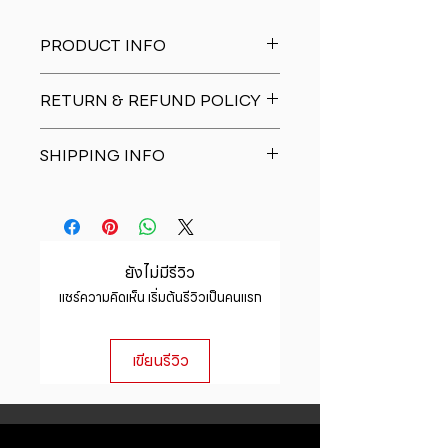
PRODUCT INFO
I'm a product detail. I'm a great
RETURN & REFUND POLICY
place to add more information
about your product such as sizing,
I�m a Return and Refund policy.
material, care and cleaning
SHIPPING INFO
I�m a great place to let your
instructions. This is also a great
customers know what to do in case
space to write what makes this
I'm a shipping policy. I'm a great
they are dissatisfied with their
product special and how your
place to add more information
purchase. Having a straightforward
customers can benefit from this
about your shipping methods,
refund or exchange policy is a
item.
packaging and cost. Providing
great way to build trust and
ยังไม่มีรีวิว
straightforward information about
reassure your customers that they
แชร์ความคิดเห็น เริ่มต้นรีวิวเป็นคนแรก
your shipping policy is a great way
can buy with confidence.
to build trust and reassure your
customers that they can buy from
เขียนรีวิว
you with confidence.