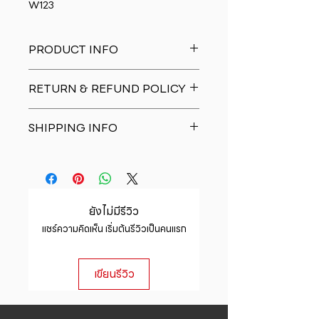
W123
PRODUCT INFO
I'm a product detail. I'm a great
RETURN & REFUND POLICY
place to add more information
about your product such as sizing,
I�m a Return and Refund policy.
material, care and cleaning
SHIPPING INFO
I�m a great place to let your
instructions. This is also a great
customers know what to do in case
space to write what makes this
I'm a shipping policy. I'm a great
they are dissatisfied with their
product special and how your
place to add more information
purchase. Having a straightforward
customers can benefit from this
about your shipping methods,
refund or exchange policy is a
item.
packaging and cost. Providing
great way to build trust and
ยังไม่มีรีวิว
straightforward information about
reassure your customers that they
แชร์ความคิดเห็น เริ่มต้นรีวิวเป็นคนแรก
your shipping policy is a great way
can buy with confidence.
to build trust and reassure your
customers that they can buy from
เขียนรีวิว
you with confidence.