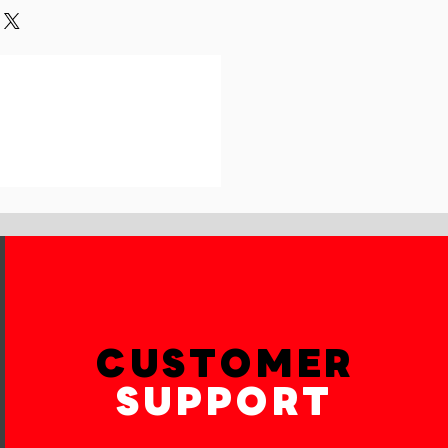
und or exchange policy is a great
our shipping methods,
and reassure your customers that
 Providing straightforward
onfidence.
ur shipping policy is a great way
reassure your customers that they
th confidence.
CUSTOMER
SUPPORT