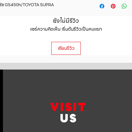
straightforward ref
ล็กซัส GS450h/TOYOTA SUPRA
information about y
way to build trust 
packaging and cost.
they can buy with c
information about yo
ยังไม่มีรีวิว
to build trust and 
แชร์ความคิดเห็น เริ่มต้นรีวิวเป็นคนแรก
can buy from you wi
เขียนรีวิว
VISIT
US