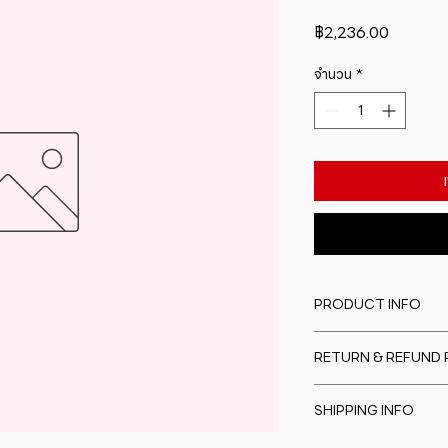
ราคา
฿2,236.00
จำนวน
*
PRODUCT INFO
I'm a product detail
RETURN & REFUND 
information about y
material, care and cl
I�m a Return and Re
great space to writ
SHIPPING INFO
to let your custome
special and how yo
are dissatisfied wit
this item.
I'm a shipping polic