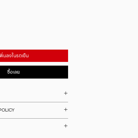
เพิ่มลงในรถเข็น
ซื้อเลย
. I'm a great place to add more
POLICY
our product such as sizing,
eaning instructions. This is also a
fund policy. I�m a great place
e what makes this product
rs know what to do in case they
ur customers can benefit from
h their purchase. Having a
y. I'm a great place to add more