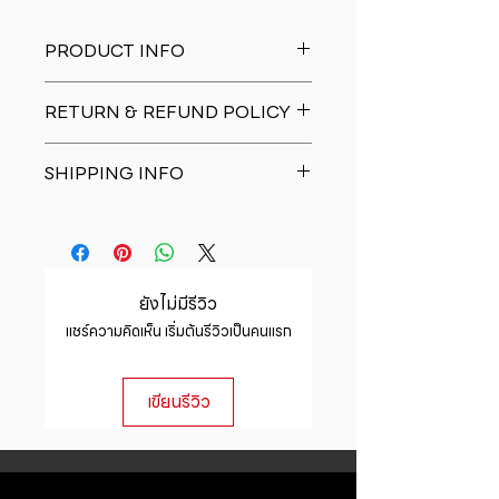
PRODUCT INFO
I'm a product detail. I'm a great
RETURN & REFUND POLICY
place to add more information
about your product such as sizing,
I�m a Return and Refund policy.
material, care and cleaning
SHIPPING INFO
I�m a great place to let your
instructions. This is also a great
customers know what to do in case
space to write what makes this
I'm a shipping policy. I'm a great
they are dissatisfied with their
product special and how your
place to add more information
purchase. Having a straightforward
customers can benefit from this
about your shipping methods,
refund or exchange policy is a
item.
packaging and cost. Providing
great way to build trust and
ยังไม่มีรีวิว
straightforward information about
reassure your customers that they
แชร์ความคิดเห็น เริ่มต้นรีวิวเป็นคนแรก
your shipping policy is a great way
can buy with confidence.
to build trust and reassure your
customers that they can buy from
เขียนรีวิว
you with confidence.