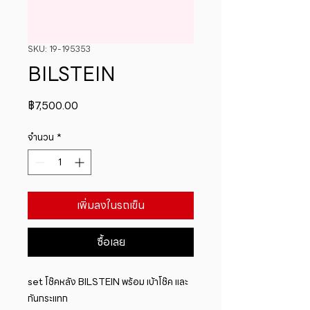
SKU: 19-195353
BILSTEIN
ราคา
฿7,500.00
จำนวน
*
เพิ่มลงในรถเข็น
ซื้อเลย
set โช๊คหลัง BILSTEIN พร้อม เบ้าโช๊ค และ
กันกระแทก