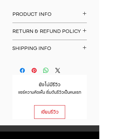
PRODUCT INFO
I'm a product detail. I'm a great
RETURN & REFUND POLICY
place to add more information
about your product such as sizing,
I�m a Return and Refund policy.
material, care and cleaning
SHIPPING INFO
I�m a great place to let your
instructions. This is also a great
customers know what to do in case
space to write what makes this
I'm a shipping policy. I'm a great
they are dissatisfied with their
product special and how your
place to add more information
purchase. Having a straightforward
customers can benefit from this
about your shipping methods,
refund or exchange policy is a
item.
packaging and cost. Providing
great way to build trust and
ยังไม่มีรีวิว
straightforward information about
reassure your customers that they
แชร์ความคิดเห็น เริ่มต้นรีวิวเป็นคนแรก
your shipping policy is a great way
can buy with confidence.
to build trust and reassure your
customers that they can buy from
เขียนรีวิว
you with confidence.