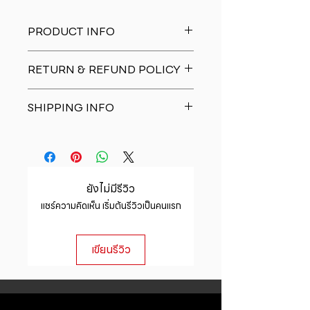
PRODUCT INFO
I'm a product detail. I'm a great
RETURN & REFUND POLICY
place to add more information
about your product such as sizing,
I�m a Return and Refund policy.
material, care and cleaning
SHIPPING INFO
I�m a great place to let your
instructions. This is also a great
customers know what to do in case
space to write what makes this
I'm a shipping policy. I'm a great
they are dissatisfied with their
product special and how your
place to add more information
purchase. Having a straightforward
customers can benefit from this
about your shipping methods,
refund or exchange policy is a
item.
packaging and cost. Providing
great way to build trust and
ยังไม่มีรีวิว
straightforward information about
reassure your customers that they
แชร์ความคิดเห็น เริ่มต้นรีวิวเป็นคนแรก
your shipping policy is a great way
can buy with confidence.
to build trust and reassure your
customers that they can buy from
เขียนรีวิว
you with confidence.