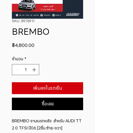
SKU: 8976911
BREMBO
ราคา
฿4,800.00
จำนวน
*
เพิ่มลงในรถเข็น
ซื้อเลย
BREMBO จานเบรกหลัง  สำหรับ AUDI TT 
2.0 TFSI ปี06 [2ชิ้น ซ้าย-ขวา]