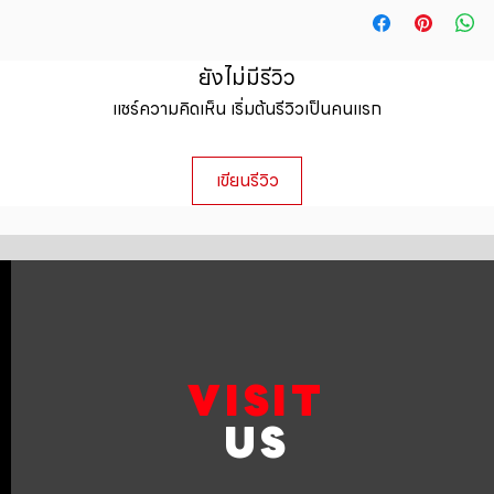
straightforward ref
information about y
way to build trust 
packaging and cost.
they can buy with c
information about yo
ยังไม่มีรีวิว
to build trust and 
แชร์ความคิดเห็น เริ่มต้นรีวิวเป็นคนแรก
can buy from you wi
เขียนรีวิว
VISIT
US