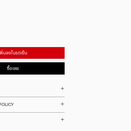
เพิ่มลงในรถเข็น
ซื้อเลย
. I'm a great place to add more
POLICY
our product such as sizing,
eaning instructions. This is also a
fund policy. I�m a great place
e what makes this product
rs know what to do in case they
ur customers can benefit from
h their purchase. Having a
y. I'm a great place to add more