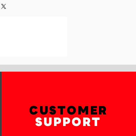
und or exchange policy is a great
our shipping methods,
and reassure your customers that
 Providing straightforward
onfidence.
ur shipping policy is a great way
reassure your customers that they
th confidence.
CUSTOMER
SUPPORT