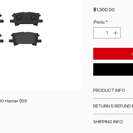
ราคา
฿1,300.00
จำนวน
*
PRODUCT INFO
 Harrier ปี05
I'm a product detail
RETURN & REFUND 
information about y
material, care and cl
I�m a Return and Re
great space to writ
SHIPPING INFO
to let your custome
special and how yo
are dissatisfied wit
this item.
I'm a shipping polic