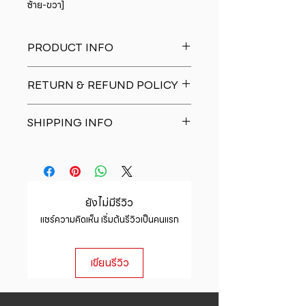
ซ้าย-ขวา]
PRODUCT INFO
I'm a product detail. I'm a great
RETURN & REFUND POLICY
place to add more information
about your product such as sizing,
I�m a Return and Refund policy.
material, care and cleaning
SHIPPING INFO
I�m a great place to let your
instructions. This is also a great
customers know what to do in case
space to write what makes this
I'm a shipping policy. I'm a great
they are dissatisfied with their
product special and how your
place to add more information
purchase. Having a straightforward
customers can benefit from this
about your shipping methods,
refund or exchange policy is a
item.
packaging and cost. Providing
great way to build trust and
ยังไม่มีรีวิว
straightforward information about
reassure your customers that they
แชร์ความคิดเห็น เริ่มต้นรีวิวเป็นคนแรก
your shipping policy is a great way
can buy with confidence.
to build trust and reassure your
customers that they can buy from
เขียนรีวิว
you with confidence.