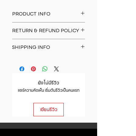
PRODUCT INFO
I'm a product detail. I'm a great
RETURN & REFUND POLICY
place to add more information
about your product such as sizing,
I�m a Return and Refund policy.
material, care and cleaning
SHIPPING INFO
I�m a great place to let your
instructions. This is also a great
customers know what to do in case
space to write what makes this
I'm a shipping policy. I'm a great
they are dissatisfied with their
product special and how your
place to add more information
purchase. Having a straightforward
customers can benefit from this
about your shipping methods,
refund or exchange policy is a
item.
packaging and cost. Providing
great way to build trust and
ยังไม่มีรีวิว
straightforward information about
reassure your customers that they
แชร์ความคิดเห็น เริ่มต้นรีวิวเป็นคนแรก
your shipping policy is a great way
can buy with confidence.
to build trust and reassure your
customers that they can buy from
เขียนรีวิว
you with confidence.