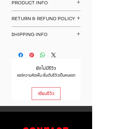
PRODUCT INFO
I'm a product detail. I'm a great
RETURN & REFUND POLICY
place to add more information
about your product such as sizing,
I�m a Return and Refund policy.
material, care and cleaning
SHIPPING INFO
I�m a great place to let your
instructions. This is also a great
customers know what to do in case
space to write what makes this
I'm a shipping policy. I'm a great
they are dissatisfied with their
product special and how your
place to add more information
purchase. Having a straightforward
customers can benefit from this
about your shipping methods,
refund or exchange policy is a
item.
packaging and cost. Providing
great way to build trust and
ยังไม่มีรีวิว
straightforward information about
reassure your customers that they
แชร์ความคิดเห็น เริ่มต้นรีวิวเป็นคนแรก
your shipping policy is a great way
can buy with confidence.
to build trust and reassure your
customers that they can buy from
เขียนรีวิว
you with confidence.