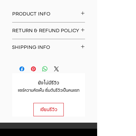
PRODUCT INFO
I'm a product detail. I'm a great
RETURN & REFUND POLICY
place to add more information
about your product such as sizing,
I�m a Return and Refund policy.
material, care and cleaning
SHIPPING INFO
I�m a great place to let your
instructions. This is also a great
customers know what to do in case
space to write what makes this
I'm a shipping policy. I'm a great
they are dissatisfied with their
product special and how your
place to add more information
purchase. Having a straightforward
customers can benefit from this
about your shipping methods,
refund or exchange policy is a
item.
packaging and cost. Providing
great way to build trust and
ยังไม่มีรีวิว
straightforward information about
reassure your customers that they
แชร์ความคิดเห็น เริ่มต้นรีวิวเป็นคนแรก
your shipping policy is a great way
can buy with confidence.
to build trust and reassure your
customers that they can buy from
เขียนรีวิว
you with confidence.