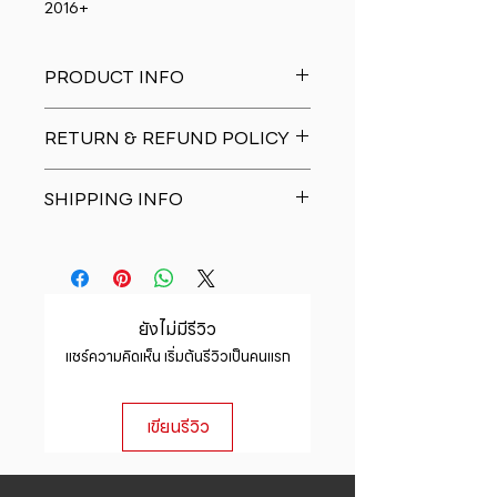
2016+
PRODUCT INFO
I'm a product detail. I'm a great
RETURN & REFUND POLICY
place to add more information
about your product such as sizing,
I�m a Return and Refund policy.
material, care and cleaning
SHIPPING INFO
I�m a great place to let your
instructions. This is also a great
customers know what to do in case
space to write what makes this
I'm a shipping policy. I'm a great
they are dissatisfied with their
product special and how your
place to add more information
purchase. Having a straightforward
customers can benefit from this
about your shipping methods,
refund or exchange policy is a
item.
packaging and cost. Providing
great way to build trust and
ยังไม่มีรีวิว
straightforward information about
reassure your customers that they
แชร์ความคิดเห็น เริ่มต้นรีวิวเป็นคนแรก
your shipping policy is a great way
can buy with confidence.
to build trust and reassure your
customers that they can buy from
เขียนรีวิว
you with confidence.