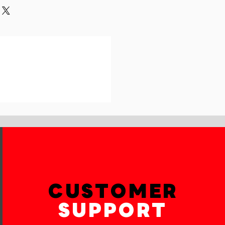
und or exchange policy is a great
our shipping methods,
and reassure your customers that
 Providing straightforward
onfidence.
ur shipping policy is a great way
reassure your customers that they
th confidence.
CUSTOMER
SUPPORT