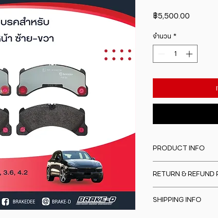
ราคา
฿5,500.00
จำนวน
*
PRODUCT INFO
I'm a product detail
RETURN & REFUND 
information about y
material, care and cl
I�m a Return and Re
great space to writ
SHIPPING INFO
to let your custome
special and how yo
are dissatisfied wit
this item.
I'm a shipping polic