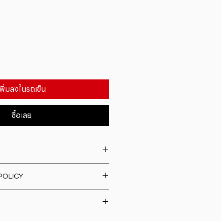
เพิ่มลงในรถเข็น
ซื้อเลย
. I'm a great place to add more
POLICY
our product such as sizing,
eaning instructions. This is also a
fund policy. I�m a great place
e what makes this product
rs know what to do in case they
ur customers can benefit from
h their purchase. Having a
y. I'm a great place to add more