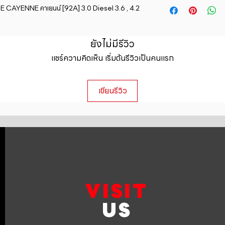
straightforward ref
AYENNE คาเยนน์ [92A] 3.0 Diesel 3.6 , 4.2 
information about y
way to build trust 
packaging and cost.
they can buy with c
information about yo
ยังไม่มีรีวิว
to build trust and 
can buy from you wi
แชร์ความคิดเห็น เริ่มต้นรีวิวเป็นคนแรก
เขียนรีวิว
VISIT
US