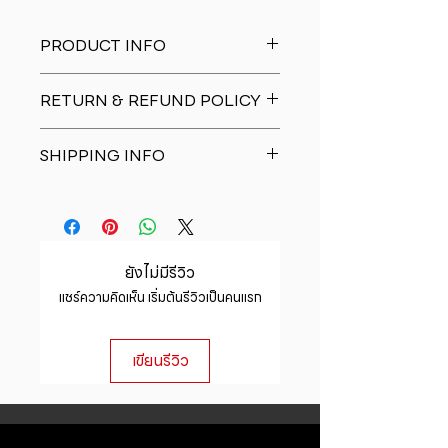
PRODUCT INFO
I'm a product detail. I'm a great
RETURN & REFUND POLICY
place to add more information
about your product such as sizing,
I�m a Return and Refund policy.
material, care and cleaning
SHIPPING INFO
I�m a great place to let your
instructions. This is also a great
customers know what to do in case
space to write what makes this
I'm a shipping policy. I'm a great
they are dissatisfied with their
product special and how your
place to add more information
purchase. Having a straightforward
customers can benefit from this
about your shipping methods,
refund or exchange policy is a
item.
packaging and cost. Providing
great way to build trust and
ยังไม่มีรีวิว
straightforward information about
reassure your customers that they
แชร์ความคิดเห็น เริ่มต้นรีวิวเป็นคนแรก
your shipping policy is a great way
can buy with confidence.
to build trust and reassure your
customers that they can buy from
เขียนรีวิว
you with confidence.