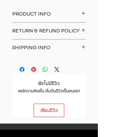
PRODUCT INFO
I'm a product detail. I'm a great
RETURN & REFUND POLICY
place to add more information
about your product such as sizing,
I�m a Return and Refund policy.
material, care and cleaning
SHIPPING INFO
I�m a great place to let your
instructions. This is also a great
customers know what to do in case
space to write what makes this
I'm a shipping policy. I'm a great
they are dissatisfied with their
product special and how your
place to add more information
purchase. Having a straightforward
customers can benefit from this
about your shipping methods,
refund or exchange policy is a
item.
packaging and cost. Providing
great way to build trust and
ยังไม่มีรีวิว
straightforward information about
reassure your customers that they
แชร์ความคิดเห็น เริ่มต้นรีวิวเป็นคนแรก
your shipping policy is a great way
can buy with confidence.
to build trust and reassure your
customers that they can buy from
เขียนรีวิว
you with confidence.