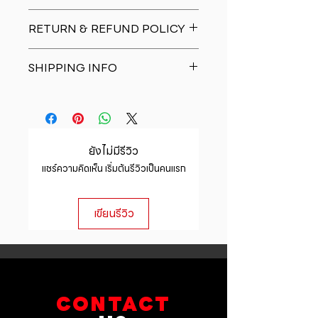
I'm a product detail. I'm a great
RETURN & REFUND POLICY
place to add more information
about your product such as sizing,
I�m a Return and Refund policy.
material, care and cleaning
SHIPPING INFO
I�m a great place to let your
instructions. This is also a great
customers know what to do in case
space to write what makes this
I'm a shipping policy. I'm a great
they are dissatisfied with their
product special and how your
place to add more information
purchase. Having a straightforward
customers can benefit from this
about your shipping methods,
refund or exchange policy is a
item.
packaging and cost. Providing
great way to build trust and
ยังไม่มีรีวิว
straightforward information about
reassure your customers that they
แชร์ความคิดเห็น เริ่มต้นรีวิวเป็นคนแรก
your shipping policy is a great way
can buy with confidence.
to build trust and reassure your
customers that they can buy from
เขียนรีวิว
you with confidence.
CONTACT