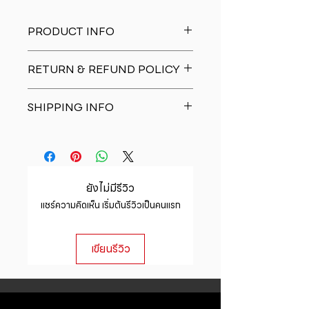
PRODUCT INFO
I'm a product detail. I'm a great
RETURN & REFUND POLICY
place to add more information
about your product such as sizing,
I�m a Return and Refund policy.
material, care and cleaning
SHIPPING INFO
I�m a great place to let your
instructions. This is also a great
customers know what to do in case
space to write what makes this
I'm a shipping policy. I'm a great
they are dissatisfied with their
product special and how your
place to add more information
purchase. Having a straightforward
customers can benefit from this
about your shipping methods,
refund or exchange policy is a
item.
packaging and cost. Providing
great way to build trust and
ยังไม่มีรีวิว
straightforward information about
reassure your customers that they
แชร์ความคิดเห็น เริ่มต้นรีวิวเป็นคนแรก
your shipping policy is a great way
can buy with confidence.
to build trust and reassure your
customers that they can buy from
เขียนรีวิว
you with confidence.