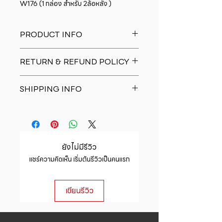
W176 (1 กล่อง สำหรับ 2ล้อหลัง )
PRODUCT INFO
I'm a product detail. I'm a great
RETURN & REFUND POLICY
place to add more information
about your product such as sizing,
I�m a Return and Refund policy.
material, care and cleaning
SHIPPING INFO
I�m a great place to let your
instructions. This is also a great
customers know what to do in case
space to write what makes this
I'm a shipping policy. I'm a great
they are dissatisfied with their
product special and how your
place to add more information
purchase. Having a straightforward
customers can benefit from this
about your shipping methods,
refund or exchange policy is a
item.
packaging and cost. Providing
great way to build trust and
ยังไม่มีรีวิว
straightforward information about
reassure your customers that they
แชร์ความคิดเห็น เริ่มต้นรีวิวเป็นคนแรก
your shipping policy is a great way
can buy with confidence.
to build trust and reassure your
customers that they can buy from
เขียนรีวิว
you with confidence.