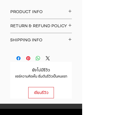
PRODUCT INFO
I'm a product detail. I'm a great
RETURN & REFUND POLICY
place to add more information
about your product such as sizing,
I�m a Return and Refund policy.
material, care and cleaning
SHIPPING INFO
I�m a great place to let your
instructions. This is also a great
customers know what to do in case
space to write what makes this
I'm a shipping policy. I'm a great
they are dissatisfied with their
product special and how your
place to add more information
purchase. Having a straightforward
customers can benefit from this
about your shipping methods,
refund or exchange policy is a
item.
packaging and cost. Providing
great way to build trust and
ยังไม่มีรีวิว
straightforward information about
reassure your customers that they
แชร์ความคิดเห็น เริ่มต้นรีวิวเป็นคนแรก
your shipping policy is a great way
can buy with confidence.
to build trust and reassure your
customers that they can buy from
เขียนรีวิว
you with confidence.