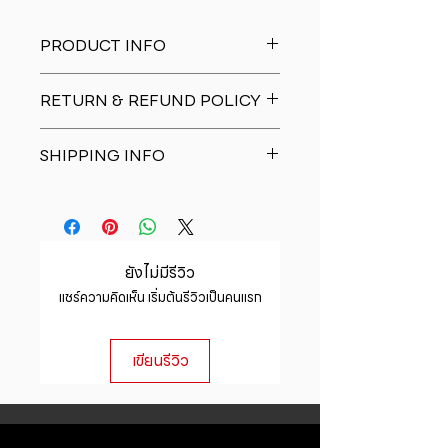
PRODUCT INFO
I'm a product detail. I'm a great
RETURN & REFUND POLICY
place to add more information
about your product such as sizing,
I�m a Return and Refund policy.
material, care and cleaning
SHIPPING INFO
I�m a great place to let your
instructions. This is also a great
customers know what to do in case
space to write what makes this
I'm a shipping policy. I'm a great
they are dissatisfied with their
product special and how your
place to add more information
purchase. Having a straightforward
customers can benefit from this
about your shipping methods,
refund or exchange policy is a
item.
packaging and cost. Providing
great way to build trust and
ยังไม่มีรีวิว
straightforward information about
reassure your customers that they
แชร์ความคิดเห็น เริ่มต้นรีวิวเป็นคนแรก
your shipping policy is a great way
can buy with confidence.
to build trust and reassure your
customers that they can buy from
เขียนรีวิว
you with confidence.