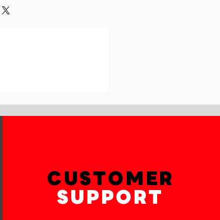
und or exchange policy is a great
our shipping methods,
and reassure your customers that
 Providing straightforward
onfidence.
ur shipping policy is a great way
reassure your customers that they
th confidence.
CUSTOMER
SUPPORT