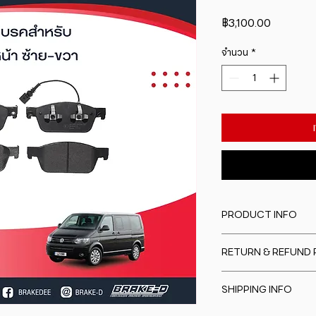
ราคา
฿3,100.00
จำนวน
*
PRODUCT INFO
I'm a product detail
RETURN & REFUND 
information about y
material, care and cl
I�m a Return and Re
great space to writ
SHIPPING INFO
to let your custome
special and how yo
are dissatisfied wit
this item.
I'm a shipping polic