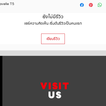
straightforward ref
avelle T5
information about y
way to build trust 
packaging and cost.
they can buy with c
information about yo
ยังไม่มีรีวิว
to build trust and 
แชร์ความคิดเห็น เริ่มต้นรีวิวเป็นคนแรก
can buy from you wi
เขียนรีวิว
VISIT
US