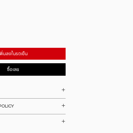
เพิ่มลงในรถเข็น
ซื้อเลย
. I'm a great place to add more
POLICY
our product such as sizing,
eaning instructions. This is also a
fund policy. I�m a great place
e what makes this product
rs know what to do in case they
ur customers can benefit from
h their purchase. Having a
y. I'm a great place to add more