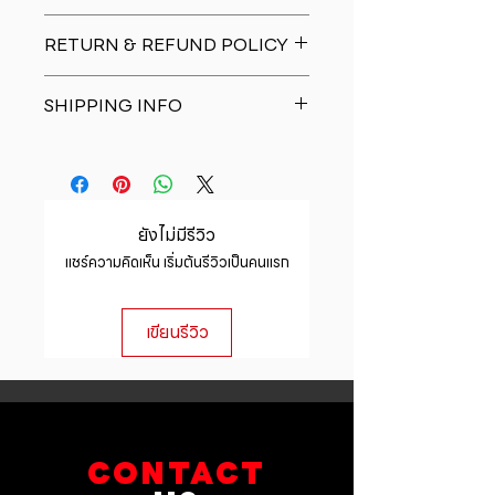
I'm a product detail. I'm a great
RETURN & REFUND POLICY
place to add more information
about your product such as sizing,
I�m a Return and Refund policy.
material, care and cleaning
SHIPPING INFO
I�m a great place to let your
instructions. This is also a great
customers know what to do in case
space to write what makes this
I'm a shipping policy. I'm a great
they are dissatisfied with their
product special and how your
place to add more information
purchase. Having a straightforward
customers can benefit from this
about your shipping methods,
refund or exchange policy is a
item.
packaging and cost. Providing
great way to build trust and
ยังไม่มีรีวิว
straightforward information about
reassure your customers that they
แชร์ความคิดเห็น เริ่มต้นรีวิวเป็นคนแรก
your shipping policy is a great way
can buy with confidence.
to build trust and reassure your
customers that they can buy from
เขียนรีวิว
you with confidence.
CONTACT