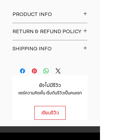
PRODUCT INFO
I'm a product detail. I'm a great
RETURN & REFUND POLICY
place to add more information
about your product such as sizing,
I�m a Return and Refund policy.
material, care and cleaning
SHIPPING INFO
I�m a great place to let your
instructions. This is also a great
customers know what to do in case
space to write what makes this
I'm a shipping policy. I'm a great
they are dissatisfied with their
product special and how your
place to add more information
purchase. Having a straightforward
customers can benefit from this
about your shipping methods,
refund or exchange policy is a
item.
packaging and cost. Providing
great way to build trust and
ยังไม่มีรีวิว
straightforward information about
reassure your customers that they
แชร์ความคิดเห็น เริ่มต้นรีวิวเป็นคนแรก
your shipping policy is a great way
can buy with confidence.
to build trust and reassure your
customers that they can buy from
เขียนรีวิว
you with confidence.