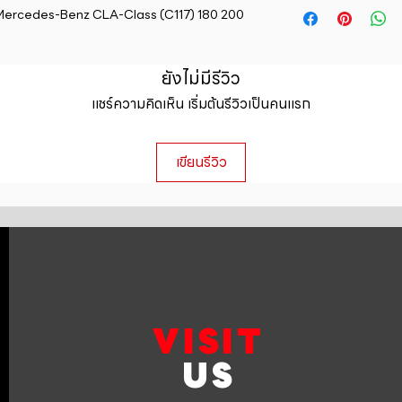
straightforward ref
 Mercedes-Benz CLA-Class (C117) 180 200 
information about y
way to build trust 
packaging and cost.
they can buy with c
information about yo
ยังไม่มีรีวิว
to build trust and 
can buy from you wi
แชร์ความคิดเห็น เริ่มต้นรีวิวเป็นคนแรก
เขียนรีวิว
VISIT
US