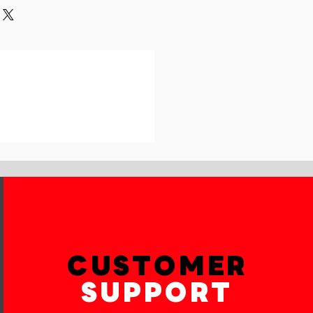
und or exchange policy is a great
our shipping methods,
and reassure your customers that
 Providing straightforward
onfidence.
ur shipping policy is a great way
reassure your customers that they
th confidence.
CUSTOMER
SUPPORT