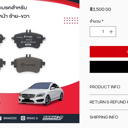
ราคา
฿3,500.00
จำนวน
*
PRODUCT INFO
I'm a product detail
RETURN & REFUND 
information about y
material, care and cl
I�m a Return and Re
great space to writ
SHIPPING INFO
to let your custome
special and how yo
are dissatisfied wit
this item.
I'm a shipping polic