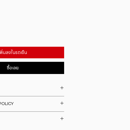
เพิ่มลงในรถเข็น
ซื้อเลย
. I'm a great place to add more
POLICY
our product such as sizing,
eaning instructions. This is also a
fund policy. I�m a great place
e what makes this product
rs know what to do in case they
ur customers can benefit from
h their purchase. Having a
y. I'm a great place to add more