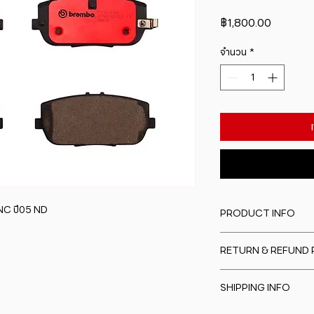
ราคา
฿1,800.00
จำนวน
*
NC ปี05 ND
PRODUCT INFO
I'm a product detail
RETURN & REFUND 
information about y
material, care and cl
I�m a Return and Re
great space to writ
SHIPPING INFO
to let your custome
special and how yo
are dissatisfied wit
this item.
I'm a shipping polic