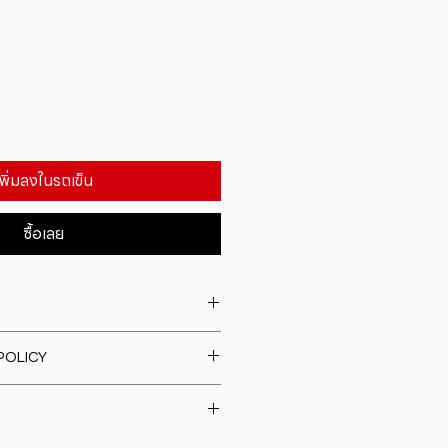
เพิ่มลงในรถเข็น
ซื้อเลย
. I'm a great place to add more
POLICY
our product such as sizing,
eaning instructions. This is also a
fund policy. I�m a great place
e what makes this product
rs know what to do in case they
ur customers can benefit from
h their purchase. Having a
y. I'm a great place to add more