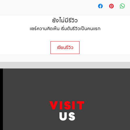
straightforward ref
information about y
way to build trust 
packaging and cost.
they can buy with c
information about yo
ยังไม่มีรีวิว
to build trust and 
แชร์ความคิดเห็น เริ่มต้นรีวิวเป็นคนแรก
can buy from you wi
เขียนรีวิว
VISIT
US