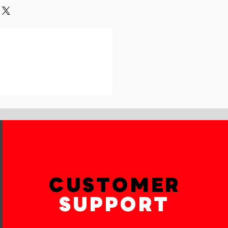
und or exchange policy is a great
our shipping methods,
and reassure your customers that
 Providing straightforward
onfidence.
ur shipping policy is a great way
reassure your customers that they
th confidence.
CUSTOMER
SUPPORT