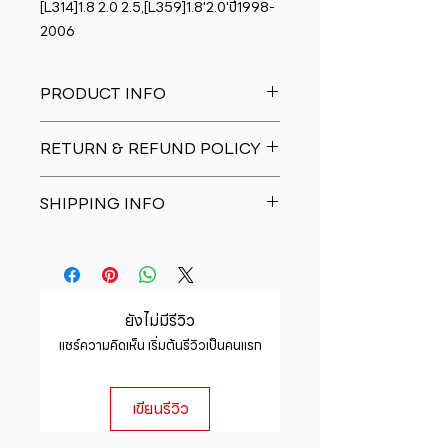
[L314]1.8 2.0 2.5,[L359]1.8'2.0'ปี1998-
2006
PRODUCT INFO
I'm a product detail. I'm a great
RETURN & REFUND POLICY
place to add more information
about your product such as sizing,
I�m a Return and Refund policy.
material, care and cleaning
SHIPPING INFO
I�m a great place to let your
instructions. This is also a great
customers know what to do in case
space to write what makes this
I'm a shipping policy. I'm a great
they are dissatisfied with their
product special and how your
place to add more information
purchase. Having a straightforward
customers can benefit from this
about your shipping methods,
refund or exchange policy is a
item.
packaging and cost. Providing
great way to build trust and
ยังไม่มีรีวิว
straightforward information about
reassure your customers that they
แชร์ความคิดเห็น เริ่มต้นรีวิวเป็นคนแรก
your shipping policy is a great way
can buy with confidence.
to build trust and reassure your
customers that they can buy from
เขียนรีวิว
you with confidence.