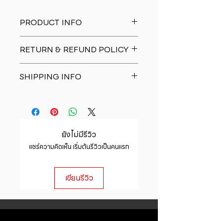
PRODUCT INFO
I'm a product detail. I'm a great
RETURN & REFUND POLICY
place to add more information
about your product such as sizing,
I�m a Return and Refund policy.
material, care and cleaning
SHIPPING INFO
I�m a great place to let your
instructions. This is also a great
customers know what to do in case
space to write what makes this
I'm a shipping policy. I'm a great
they are dissatisfied with their
product special and how your
place to add more information
purchase. Having a straightforward
customers can benefit from this
about your shipping methods,
refund or exchange policy is a
item.
packaging and cost. Providing
great way to build trust and
ยังไม่มีรีวิว
straightforward information about
reassure your customers that they
แชร์ความคิดเห็น เริ่มต้นรีวิวเป็นคนแรก
your shipping policy is a great way
can buy with confidence.
to build trust and reassure your
customers that they can buy from
เขียนรีวิว
you with confidence.