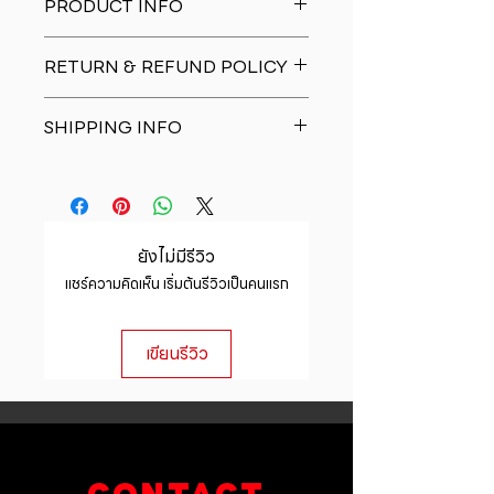
PRODUCT INFO
I'm a product detail. I'm a great
RETURN & REFUND POLICY
place to add more information
about your product such as sizing,
I�m a Return and Refund policy.
material, care and cleaning
SHIPPING INFO
I�m a great place to let your
instructions. This is also a great
customers know what to do in case
space to write what makes this
I'm a shipping policy. I'm a great
they are dissatisfied with their
product special and how your
place to add more information
purchase. Having a straightforward
customers can benefit from this
about your shipping methods,
refund or exchange policy is a
item.
packaging and cost. Providing
great way to build trust and
ยังไม่มีรีวิว
straightforward information about
reassure your customers that they
แชร์ความคิดเห็น เริ่มต้นรีวิวเป็นคนแรก
your shipping policy is a great way
can buy with confidence.
to build trust and reassure your
customers that they can buy from
เขียนรีวิว
you with confidence.