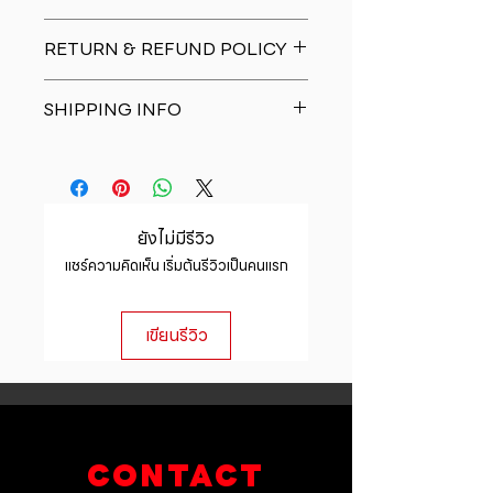
I'm a product detail. I'm a great
RETURN & REFUND POLICY
place to add more information
about your product such as sizing,
I�m a Return and Refund policy.
material, care and cleaning
SHIPPING INFO
I�m a great place to let your
instructions. This is also a great
customers know what to do in case
space to write what makes this
I'm a shipping policy. I'm a great
they are dissatisfied with their
product special and how your
place to add more information
purchase. Having a straightforward
customers can benefit from this
about your shipping methods,
refund or exchange policy is a
item.
packaging and cost. Providing
great way to build trust and
ยังไม่มีรีวิว
straightforward information about
reassure your customers that they
แชร์ความคิดเห็น เริ่มต้นรีวิวเป็นคนแรก
your shipping policy is a great way
can buy with confidence.
to build trust and reassure your
customers that they can buy from
เขียนรีวิว
you with confidence.
CONTACT