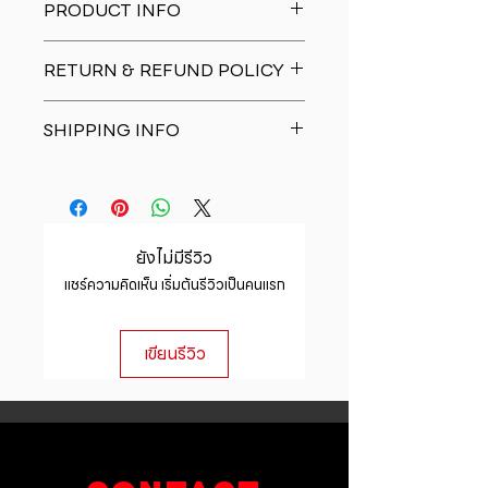
PRODUCT INFO
I'm a product detail. I'm a great
RETURN & REFUND POLICY
place to add more information
about your product such as sizing,
I�m a Return and Refund policy.
material, care and cleaning
SHIPPING INFO
I�m a great place to let your
instructions. This is also a great
customers know what to do in case
space to write what makes this
I'm a shipping policy. I'm a great
they are dissatisfied with their
product special and how your
place to add more information
purchase. Having a straightforward
customers can benefit from this
about your shipping methods,
refund or exchange policy is a
item.
packaging and cost. Providing
great way to build trust and
ยังไม่มีรีวิว
straightforward information about
reassure your customers that they
แชร์ความคิดเห็น เริ่มต้นรีวิวเป็นคนแรก
your shipping policy is a great way
can buy with confidence.
to build trust and reassure your
customers that they can buy from
เขียนรีวิว
you with confidence.