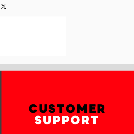
und or exchange policy is a great
our shipping methods,
and reassure your customers that
 Providing straightforward
onfidence.
ur shipping policy is a great way
reassure your customers that they
th confidence.
CUSTOMER
SUPPORT