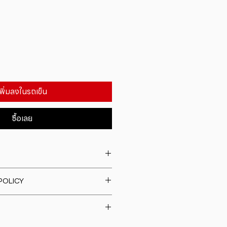
เพิ่มลงในรถเข็น
ซื้อเลย
. I'm a great place to add more
POLICY
our product such as sizing,
eaning instructions. This is also a
fund policy. I�m a great place
e what makes this product
rs know what to do in case they
ur customers can benefit from
h their purchase. Having a
y. I'm a great place to add more