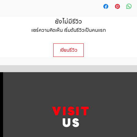
straightforward ref
information about y
way to build trust 
packaging and cost.
they can buy with c
information about yo
ยังไม่มีรีวิว
to build trust and 
แชร์ความคิดเห็น เริ่มต้นรีวิวเป็นคนแรก
can buy from you wi
เขียนรีวิว
VISIT
US