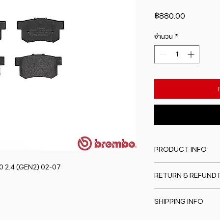
ราคา
฿880.00
จำนวน
*
PRODUCT INFO
.0 2.4 (GEN2) 02-07
I'm a product detail
RETURN & REFUND 
information about y
material, care and cl
I�m a Return and Re
great space to writ
SHIPPING INFO
to let your custome
special and how yo
are dissatisfied wit
this item.
I'm a shipping polic