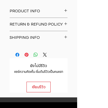
PRODUCT INFO
I'm a product detail. I'm a great
RETURN & REFUND POLICY
place to add more information
about your product such as sizing,
I�m a Return and Refund policy.
material, care and cleaning
SHIPPING INFO
I�m a great place to let your
instructions. This is also a great
customers know what to do in case
space to write what makes this
I'm a shipping policy. I'm a great
they are dissatisfied with their
product special and how your
place to add more information
purchase. Having a straightforward
customers can benefit from this
about your shipping methods,
refund or exchange policy is a
item.
packaging and cost. Providing
great way to build trust and
ยังไม่มีรีวิว
straightforward information about
reassure your customers that they
แชร์ความคิดเห็น เริ่มต้นรีวิวเป็นคนแรก
your shipping policy is a great way
can buy with confidence.
to build trust and reassure your
customers that they can buy from
เขียนรีวิว
you with confidence.