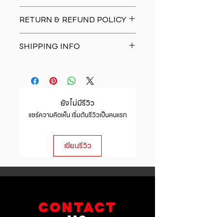
I'm a product detail. I'm a great
RETURN & REFUND POLICY
place to add more information
about your product such as sizing,
I�m a Return and Refund policy.
material, care and cleaning
SHIPPING INFO
I�m a great place to let your
instructions. This is also a great
customers know what to do in case
space to write what makes this
I'm a shipping policy. I'm a great
they are dissatisfied with their
product special and how your
place to add more information
purchase. Having a straightforward
customers can benefit from this
about your shipping methods,
refund or exchange policy is a
item.
packaging and cost. Providing
great way to build trust and
ยังไม่มีรีวิว
straightforward information about
reassure your customers that they
แชร์ความคิดเห็น เริ่มต้นรีวิวเป็นคนแรก
your shipping policy is a great way
can buy with confidence.
to build trust and reassure your
customers that they can buy from
เขียนรีวิว
you with confidence.
CONTACT