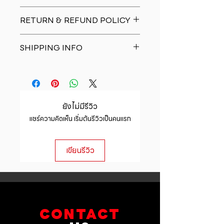
I'm a product detail. I'm a great
RETURN & REFUND POLICY
place to add more information
about your product such as sizing,
I�m a Return and Refund policy.
material, care and cleaning
SHIPPING INFO
I�m a great place to let your
instructions. This is also a great
customers know what to do in case
space to write what makes this
I'm a shipping policy. I'm a great
they are dissatisfied with their
product special and how your
place to add more information
purchase. Having a straightforward
customers can benefit from this
about your shipping methods,
refund or exchange policy is a
item.
packaging and cost. Providing
great way to build trust and
ยังไม่มีรีวิว
straightforward information about
reassure your customers that they
แชร์ความคิดเห็น เริ่มต้นรีวิวเป็นคนแรก
your shipping policy is a great way
can buy with confidence.
to build trust and reassure your
customers that they can buy from
เขียนรีวิว
you with confidence.
CONTACT