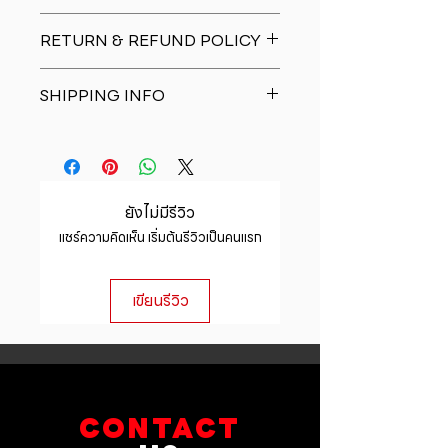
I'm a product detail. I'm a great
RETURN & REFUND POLICY
place to add more information
about your product such as sizing,
I�m a Return and Refund policy.
material, care and cleaning
SHIPPING INFO
I�m a great place to let your
instructions. This is also a great
customers know what to do in case
space to write what makes this
I'm a shipping policy. I'm a great
they are dissatisfied with their
product special and how your
place to add more information
purchase. Having a straightforward
customers can benefit from this
about your shipping methods,
refund or exchange policy is a
item.
packaging and cost. Providing
great way to build trust and
ยังไม่มีรีวิว
straightforward information about
reassure your customers that they
แชร์ความคิดเห็น เริ่มต้นรีวิวเป็นคนแรก
your shipping policy is a great way
can buy with confidence.
to build trust and reassure your
customers that they can buy from
เขียนรีวิว
you with confidence.
CONTACT