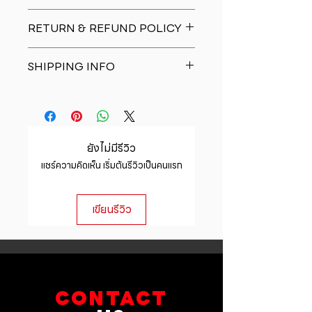
I'm a product detail. I'm a great
RETURN & REFUND POLICY
place to add more information
about your product such as sizing,
I�m a Return and Refund policy.
material, care and cleaning
SHIPPING INFO
I�m a great place to let your
instructions. This is also a great
customers know what to do in case
space to write what makes this
I'm a shipping policy. I'm a great
they are dissatisfied with their
product special and how your
place to add more information
purchase. Having a straightforward
customers can benefit from this
about your shipping methods,
refund or exchange policy is a
item.
packaging and cost. Providing
great way to build trust and
ยังไม่มีรีวิว
straightforward information about
reassure your customers that they
แชร์ความคิดเห็น เริ่มต้นรีวิวเป็นคนแรก
your shipping policy is a great way
can buy with confidence.
to build trust and reassure your
customers that they can buy from
เขียนรีวิว
you with confidence.
CONTACT