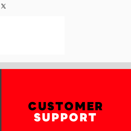
und or exchange policy is a great
our shipping methods,
and reassure your customers that
 Providing straightforward
onfidence.
ur shipping policy is a great way
reassure your customers that they
th confidence.
CUSTOMER
SUPPORT