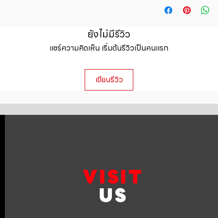
straightforward ref
information about y
way to build trust 
packaging and cost.
they can buy with c
information about yo
ยังไม่มีรีวิว
to build trust and 
แชร์ความคิดเห็น เริ่มต้นรีวิวเป็นคนแรก
can buy from you wi
เขียนรีวิว
VISIT
US