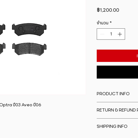
ราคา
฿1,200.00
จำนวน
*
PRODUCT INFO
ptra ปี03 Aveo ปี06
I'm a product detail
RETURN & REFUND 
information about y
material, care and cl
I�m a Return and Re
great space to writ
SHIPPING INFO
to let your custome
special and how yo
are dissatisfied wit
this item.
I'm a shipping polic