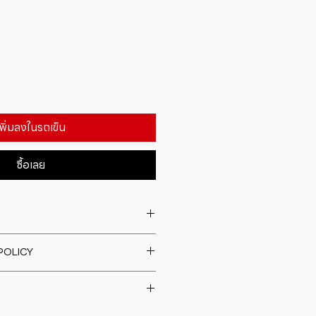
เพิ่มลงในรถเข็น
ซื้อเลย
. I'm a great place to add more
POLICY
our product such as sizing,
eaning instructions. This is also a
fund policy. I�m a great place
e what makes this product
rs know what to do in case they
ur customers can benefit from
h their purchase. Having a
y. I'm a great place to add more